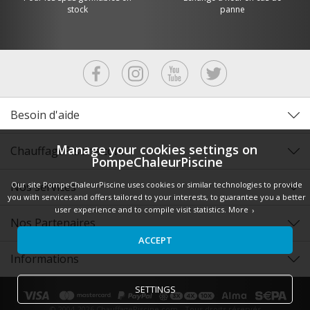
stock
panne
Besoin d'aide
Manage your cookies settings on
ChauffagePiscine.com
PompeChaleurPiscine
Our site PompeChaleurPiscine uses cookies or similar technologies to provide
Nos services
you with services and offers tailored to your interests, to guarantee you a better
user experience and to compile visit statistics.
More
Nos Partenaires
ACCEPT
Informations
SETTINGS
© 2004-2026 ChauffagePiscine.com - Tous droits réservés