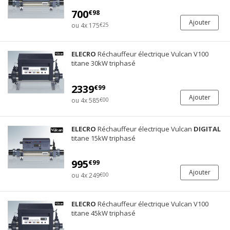
700
€98
Ajouter
ou 4x 175
€25
ELECRO
Réchauffeur électrique Vulcan V100
titane 30kW triphasé
2339
€99
Ajouter
ou 4x 585
€00
ELECRO
Réchauffeur électrique Vulcan
DIGITAL
titane 15kW triphasé
995
€99
Ajouter
ou 4x 249
€00
ELECRO
Réchauffeur électrique Vulcan V100
titane 45kW triphasé