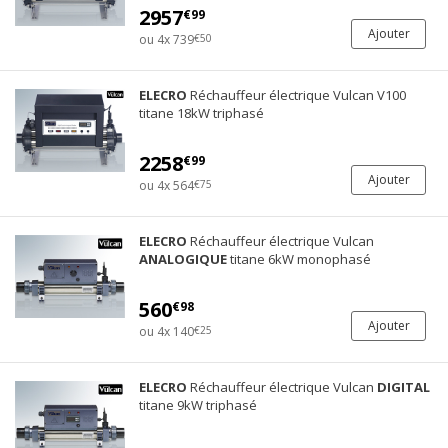
2957
€99
Ajouter
ou 4x 739
€50
ELECRO
Réchauffeur électrique Vulcan V100
titane 18kW triphasé
2258
€99
Ajouter
ou 4x 564
€75
ELECRO
Réchauffeur électrique Vulcan
ANALOGIQUE
titane 6kW monophasé
560
€98
Ajouter
ou 4x 140
€25
ELECRO
Réchauffeur électrique Vulcan
DIGITAL
titane 9kW triphasé