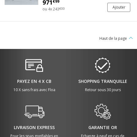
971
€99
Ajouter
ou 4x 243
€00
Haut de la page
PAYEZ EN 4 X CB
SHOPPING TRANQUILLE
10 X sans frais avec Floa
Retour sous 30 jours
LIVRAISON EXPRESS
GARANTIE OR
Pour les spas gonflables en
Echange à neuf en cas de