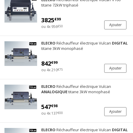
titane 72kW triphasé
3825
€99
Ajouter
ou 4x 956
€50
ELECRO
Réchauffeur électrique Vulcan
DIGITAL
titane 3kW monophasé
842
€99
Ajouter
ou 4x 210
€75
ELECRO
Réchauffeur électrique Vulcan
ANALOGIQUE
titane 3kW monophasé
547
€98
Ajouter
ou 4x 137
€00
ELECRO
Réchauffeur électrique Vulcan
DIGITAL