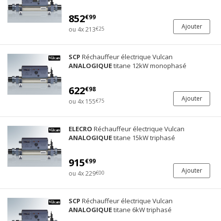
852
€99
Ajouter
ou 4x 213
€25
SCP
Réchauffeur électrique Vulcan
ANALOGIQUE
titane 12kW monophasé
622
€98
Ajouter
ou 4x 155
€75
ELECRO
Réchauffeur électrique Vulcan
ANALOGIQUE
titane 15kW triphasé
915
€99
Ajouter
ou 4x 229
€00
SCP
Réchauffeur électrique Vulcan
ANALOGIQUE
titane 6kW triphasé