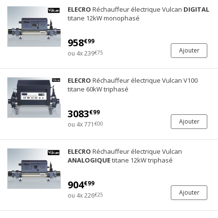
ELECRO
Réchauffeur électrique Vulcan
DIGITAL
titane 12kW monophasé
958
€99
Ajouter
ou 4x 239
€75
ELECRO
Réchauffeur électrique Vulcan V100
titane 60kW triphasé
3083
€99
Ajouter
ou 4x 771
€00
ELECRO
Réchauffeur électrique Vulcan
ANALOGIQUE
titane 12kW triphasé
904
€99
Ajouter
ou 4x 226
€25