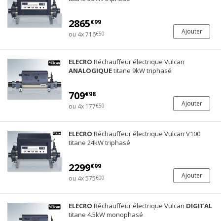
2865
€99
Ajouter
ou 4x 716
€50
ELECRO
Réchauffeur électrique Vulcan
ANALOGIQUE
titane 9kW triphasé
709
€98
Ajouter
ou 4x 177
€50
ELECRO
Réchauffeur électrique Vulcan V100
titane 24kW triphasé
2299
€99
Ajouter
ou 4x 575
€00
ELECRO
Réchauffeur électrique Vulcan
DIGITAL
titane 4.5kW monophasé