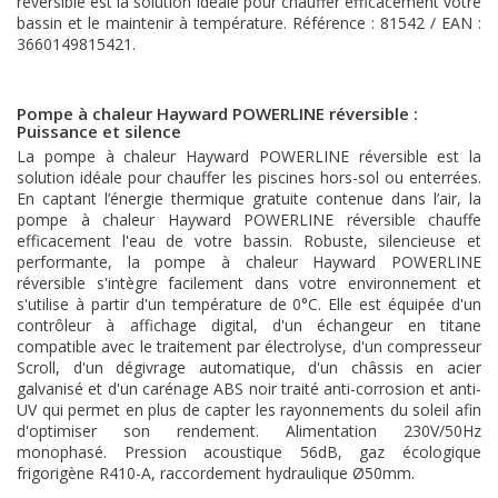
réversible est la solution idéale pour chauffer efficacement votre
bassin et le maintenir à température. Référence : 81542 / EAN :
3660149815421.
Pompe à chaleur Hayward POWERLINE réversible :
Puissance et silence
La pompe à chaleur Hayward POWERLINE réversible est la
solution idéale pour chauffer les piscines hors-sol ou enterrées.
En captant l’énergie thermique gratuite contenue dans l’air, la
pompe à chaleur Hayward POWERLINE réversible chauffe
efficacement l'eau de votre bassin. Robuste, silencieuse et
performante, la pompe à chaleur Hayward POWERLINE
réversible s'intègre facilement dans votre environnement et
s'utilise à partir d'un température de 0°C. Elle est équipée d'un
contrôleur à affichage digital, d'un échangeur en titane
compatible avec le traitement par électrolyse, d'un compresseur
Scroll, d'un dégivrage automatique, d'un châssis en acier
galvanisé et d'un carénage ABS noir traité anti-corrosion et anti-
UV qui permet en plus de capter les rayonnements du soleil afin
d'optimiser son rendement. Alimentation 230V/50Hz
monophasé. Pression acoustique 56dB, gaz écologique
frigorigène R410-A, raccordement hydraulique Ø50mm.