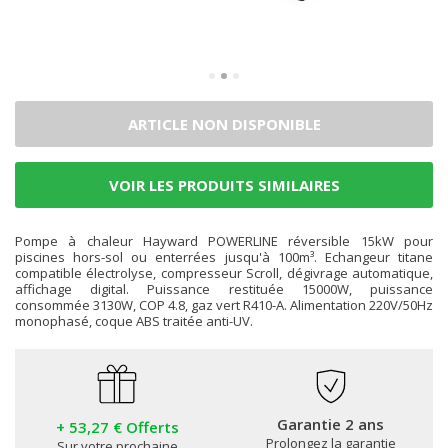
ARTICLE NON DISPONIBLE
VOIR LES PRODUITS SIMILAIRES
Pompe à chaleur Hayward POWERLINE réversible 15kW pour
piscines hors-sol ou enterrées jusqu'à 100m³. Echangeur titane
compatible électrolyse, compresseur Scroll, dégivrage automatique,
affichage digital. Puissance restituée 15000W, puissance
consommée 3130W, COP 4.8, gaz vert R410-A. Alimentation 220V/50Hz
monophasé, coque ABS traitée anti-UV.
Garantie 2 ans
+ 53,27 € Offerts
Prolongez la garantie
Sur votre prochaine