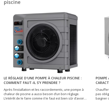
piscine
LE RÉGLAGE D'UNE POMPE À CHALEUR PISCINE :
POMPE 
COMMENT FAUT-IL S’Y PRENDRE ?
CARACT
Après l’installation et les raccordements, une pompe à
Chauffer
chaleur de piscine a aussi besoin d’un bon réglage.
pas obli
L’intérêt de le faire comme il le faut est bien sûr d’avoir
baigner 
un meilleur COP (coefficient de performance) assorti
quelle qu
d’une meilleure qualité de chauffage. Mais surtout, la
marque I