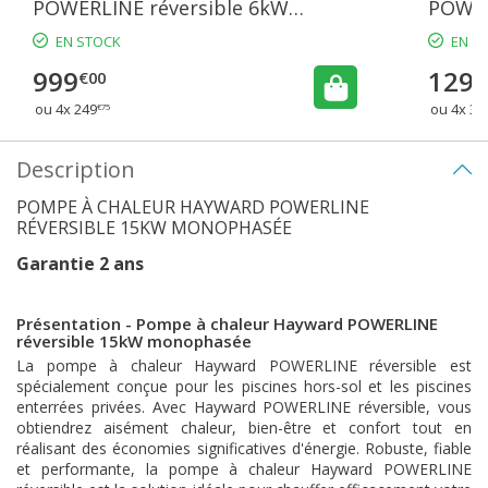
POWERLINE réversible 6kW
POWER
monophasée
mono
EN STOCK
EN S
999
129
€00
ou 4x 249
ou 4x 32
€75
Description
POMPE À CHALEUR HAYWARD POWERLINE
RÉVERSIBLE 15KW MONOPHASÉE
Garantie 2 ans
Présentation - Pompe à chaleur Hayward POWERLINE
réversible 15kW monophasée
La pompe à chaleur Hayward POWERLINE réversible est
spécialement conçue pour les piscines hors-sol et les piscines
enterrées privées. Avec Hayward POWERLINE réversible, vous
obtiendrez aisément chaleur, bien-être et confort tout en
réalisant des économies significatives d'énergie. Robuste, fiable
et performante, la pompe à chaleur Hayward POWERLINE