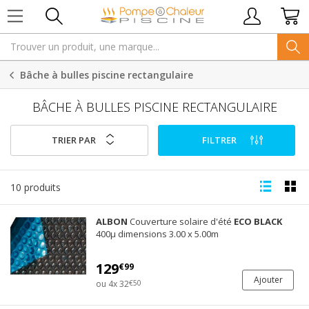
Bâche à bulles piscine rectangulaire
BÂCHE À BULLES PISCINE RECTANGULAIRE
TRIER PAR
FILTRER
10 produits
ALBON
Couverture solaire d'été
ECO
BLACK
400µ dimensions 3.00 x 5.00m
129
€99
Ajouter
ou 4x 32
€50