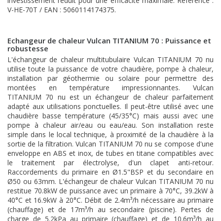
investissement réduit pour une efficacité maximale. Référence :
V-HE-70T / EAN : 5060114174375.
Echangeur de chaleur Vulcan TITANIUM 70 : Puissance et
robustesse
L'échangeur de chaleur multitubulaire Vulcan TITANIUM 70 nu
utilise toute la puissance de votre chaudière, pompe à chaleur,
installation par géothermie ou solaire pour permettre des
montées en température impressionnantes. Vulcan
TITANIUM 70 nu est un échangeur de chaleur parfaitement
adapté aux utilisations ponctuelles. Il peut-être utilisé avec une
chaudière basse température (45/35°C) mais aussi avec une
pompe à chaleur air/eau ou eau/eau. Son installation reste
simple dans le local technique, à proximité de la chaudière à la
sortie de la filtration. Vulcan TITANIUM 70 nu se compose d'une
enveloppe en ABS et inox, de tubes en titane compatibles avec
le traitement par électrolyse, d'un clapet anti-retour.
Raccordements du primaire en Ø1.5"BSP et du secondaire en
Ø50 ou 63mm. L'échangeur de chaleur Vulcan TITANIUM 70 nu
restitue 70.8kW de puissance avec un primaire à 70°C, 39.2kW à
40°C et 16.9kW à 20°C. Débit de 2.4m³/h nécessaire au primaire
(chauffage) et de 17m³/h au secondaire (piscine). Pertes de
charge de 5.2kPa au primaire (chauffage) et de 10.6m³/h au