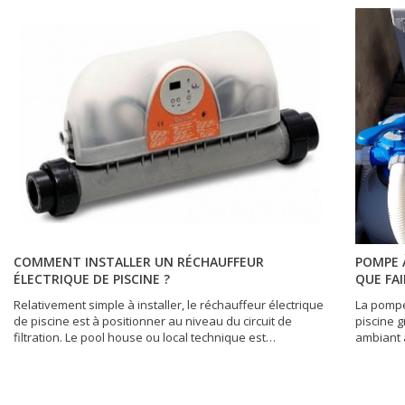
COMMENT INSTALLER UN RÉCHAUFFEUR
POMPE À
ÉLECTRIQUE DE PISCINE ?
QUE FAI
Relativement simple à installer, le réchauffeur électrique
La pompe
de piscine est à positionner au niveau du circuit de
piscine g
filtration. Le pool house ou local technique est
ambiant 
l’emplacement idéal pour ce dispositif. Cet endroit se doit
appareil
d’être bien ventilé tout en étant exempt de trace
conforta
d’humidité. Pour cette raison, il n’est généralement pas
Toutefois
judicieux de le mettre avec les autres accessoires ou
en panne.