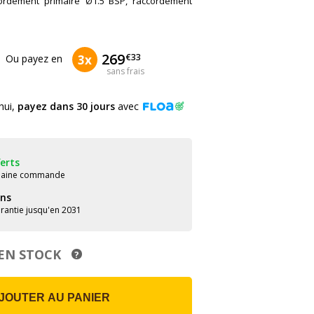
cordement primaire Ø1.5"BSP, raccordement
.
202
80
269
€80
€00
€33
0x
4x
3x
Ou payez en
sans frais
hui,
payez dans 30 jours
avec
ferts
chaine commande
ans
rantie jusqu'en 2031
EN STOCK
?
JOUTER AU PANIER