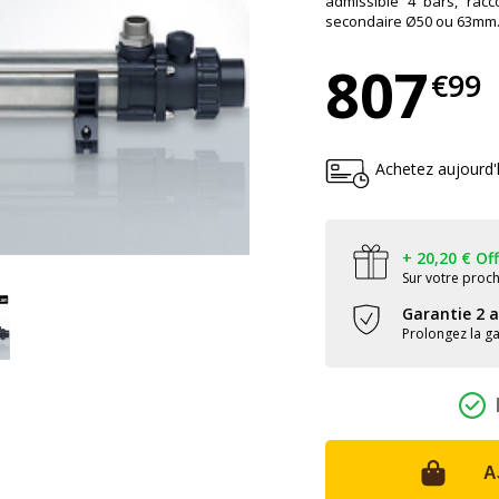
admissible 4 bars, rac
secondaire Ø50 ou 63mm
807
€99
1
Achetez aujourd'
+ 20,20 € Of
Sur votre pro
Garantie 2 
Prolongez la ga
A