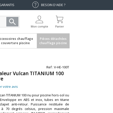
 GARANTIS
BESOIN D'AIDE ?
Mon compte
Panier
ccessoires chauffage
Pièces détachées
couverture piscine
chauffage piscine
Ref : V-HE-100T
aleur Vulcan TITANIUM 100
re
r votre avis
can TITANIUM 100 nu pour piscine hors-sol ou
 Enveloppe en ABS et inox, tubes en titane
 clapet anti-retour. Puissance restituée de
 à 70 degrés celsius, pression maximale