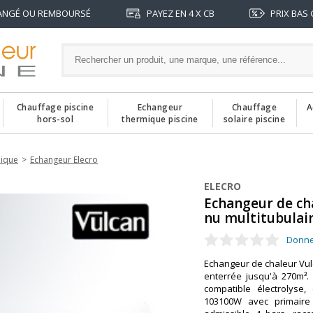
ANGÉ OU REMBOURSÉ
PAYEZ EN 4 X CB
PRIX BAS
Chauffage piscine
Echangeur
Chauffage
A
hors-sol
thermique piscine
solaire piscine
mique
Echangeur Elecro
ELECRO
Echangeur de ch
nu multitubulai
Donne
Echangeur de chaleur Vul
enterrée jusqu'à 270m³.
compatible électrolyse,
103100W avec primaire