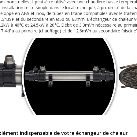
ons ponctuelles. Il peut-être utilisé avec une chaudière basse tempér
stallation reste simple dans le local technique, à proximité de la chaud
pe en ABS et inox, de tubes en titane compatibles avec le traitemen
1.5"BSP et du secondaire en Ø50 ou 63mm. L'échangeur de chaleur 
.2kW à 40°C et 24.5kW à 20°C. Débit de 3.3m³/h nécessaire au primai
 7.4kPa au primaire (chauffage) et de 12.6m³/h au secondaire (piscine)
plément indispensable de votre échangeur de chaleur