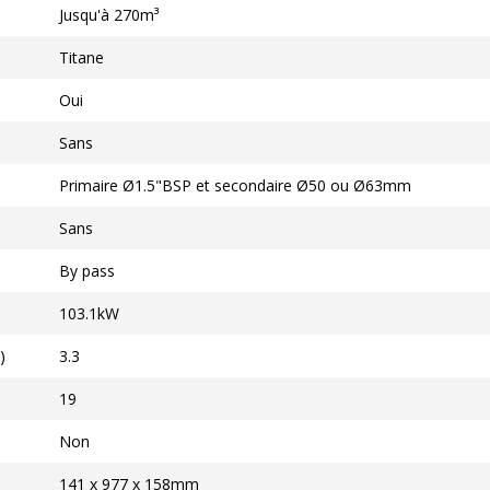
Jusqu'à 270m³
Titane
Oui
Sans
Primaire Ø1.5"BSP et secondaire Ø50 ou Ø63mm
Sans
By pass
103.1kW
)
3.3
19
Non
141 x 977 x 158mm