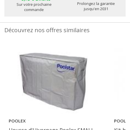
Prolongez la garantie
Sur votre prochaine
jusqu'en 2031
commande
Découvrez nos offres similaires
POOLEX
POOLE
Housse d'Hivernage Poolex SMALL
Kit by