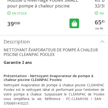
pour pompe à chaleur piscine
32/38
hors-s
EN STOCK
EN S
65
€00
39
€00
ou 4x 16
Description
NETTOYANT ÉVAPORATEUR DE POMPE À CHALEUR
PISCINE CLEANPAC POOLEX
Garantie 2 ans
Présentation - Nettoyant évaporateur de pompe à
chaleur piscine CLEANPAC Poolex
Nettoyant évaporateur de pompe à chaleur piscine CLEANPAC
Poolex est le nettoyant idéal et performant pour l'entretien de
votre pompe à chaleur. Surpuissant le CLEANPAC de Poolex
vous simplifiera la vie. Référence : PC-CLEAN100 / EAN :
3700691410221.