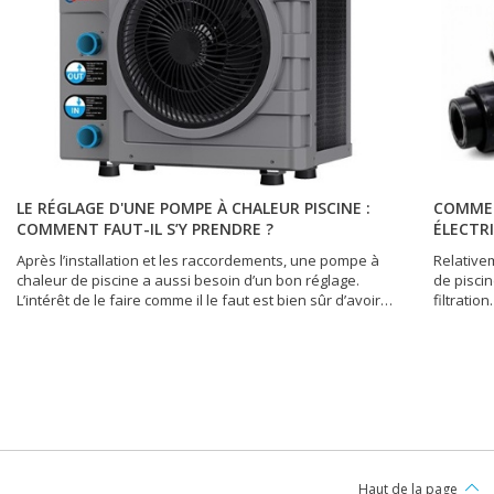
LE RÉGLAGE D'UNE POMPE À CHALEUR PISCINE :
COMMEN
COMMENT FAUT-IL S’Y PRENDRE ?
ÉLECTRI
Après l’installation et les raccordements, une pompe à
Relativem
chaleur de piscine a aussi besoin d’un bon réglage.
de piscin
L’intérêt de le faire comme il le faut est bien sûr d’avoir
filtratio
un meilleur COP (coefficient de performance) assorti
l’emplace
d’une meilleure qualité de chauffage. Mais surtout, la
d’être bi
possibilité de réaliser des économies d’énergie découle
d’humidit
directement d’un réglage correct de l’appareil.
judicieux
Nécessitant de la rigueur, l’opération est généralement à
produits 
la portée de tout bon bricoleur. Voici comment réaliser
électriqu
cette opération.
près du f
plus près
refouleme
Haut de la page