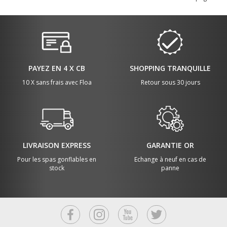
d’éviter 
l’eau ré
Lors de l
électriqu
des syst
l’électr
découvri
suivre po
PAYEZ EN 4 X CB
SHOPPING TRANQUILLE
piscine.
10 X sans frais avec Floa
Retour sous 30 jours
LIVRAISON EXPRESS
GARANTIE OR
Pour les spas gonflables en
Echange à neuf en cas de
stock
panne