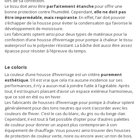
lors de sa confection.
Le tissu doit ainsi être
parfaitement étanche
pour offrir une
bonne protection contre l’humidité. Cependant,
elle ne doit pas
être imperméable, mais respirante
. En effet, l’air doit pouvoir
s’échapper de la housse pour éviter la condensation qui favorise le
développement de moisissure.
Les fabricants optent ainsi pour deux types de matériaux pour la
confection d’une housse d’hivernage pour pompe à chaleur: le tissu
waterproof ou le polyester résistant. La bâche doit aussi être assez
épaisse pour résister à l’épreuve du temps.
Le coloris
La couleur d’une housse d’hivernage est un critère
purement
esthétique
. S’il est vrai que cela n’a aucune incidence sur ses
performances, il n’y a aucun mal à joindre l’utile à l’agréable. Après
tout, il est toujours plaisant d’avoir un espace extérieur harmonieux,
que ce soit en été ou en hiver.
Les fabricants de housses d’hivernage pour pompe à chaleur optent
généralement pour des tons neutres qui vont s’accorder avec les
couleurs de l’hiver. C’est le cas du blanc, du gris ou du beige clair.
Cependant, il est tout à fait possible d’opter pour d’autres palettes
de couleur pour donner un aspect plus contemporain à son
équipement de chauffage. Vous pouvez ainsi trouver des housses
de protection de couleur verte, noire ou encore avec un ton de bois.