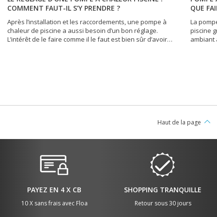
COMMENT FAUT-IL S’Y PRENDRE ?
QUE FAI
Après l’installation et les raccordements, une pompe à
La pompe
chaleur de piscine a aussi besoin d’un bon réglage.
piscine g
L’intérêt de le faire comme il le faut est bien sûr d’avoir
ambiant 
un meilleur COP (coefficient de performance) assorti
appareil
d’une meilleure qualité de chauffage. Mais surtout, la
conforta
possibilité de réaliser des économies d’énergie découle
Toutefois
directement d’un réglage correct de l’appareil.
en panne.
Nécessitant de la rigueur, l’opération est généralement à
ne chauf
la portée de tout bon bricoleur. Voici comment réaliser
faire dan
cette opération.
Haut de la page
PAYEZ EN 4 X CB
SHOPPING TRANQUILLE
10 X sans frais avec Floa
Retour sous 30 jours