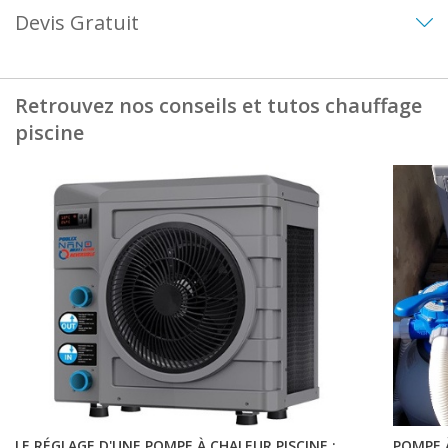
Devis Gratuit
Retrouvez nos conseils et tutos chauffage
piscine
LE RÉGLAGE D'UNE POMPE À CHALEUR PISCINE :
POMPE À