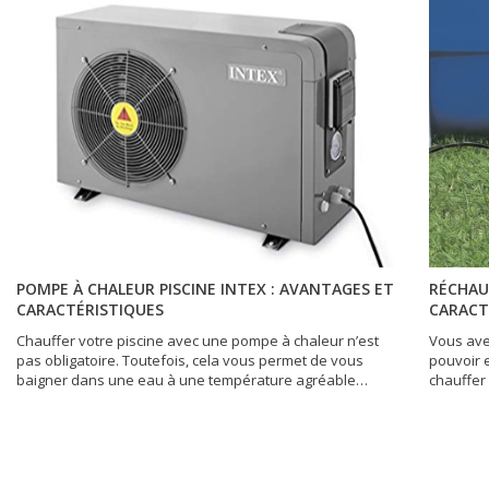
POMPE À CHALEUR PISCINE INTEX : AVANTAGES ET
RÉCHAUF
CARACTÉRISTIQUES
CARACT
Chauffer votre piscine avec une pompe à chaleur n’est
Vous ave
pas obligatoire. Toutefois, cela vous permet de vous
pouvoir e
baigner dans une eau à une température agréable
chauffer 
quelle que soit la température extérieure. Auprès de la
réchauffe
marque Intex, vous pourrez trouver un modèle de
de chauff
pompe à chaleur compatible avec votre piscine. Mais,
marques 
pourquoi opter pour cette marque ?
réchauffe