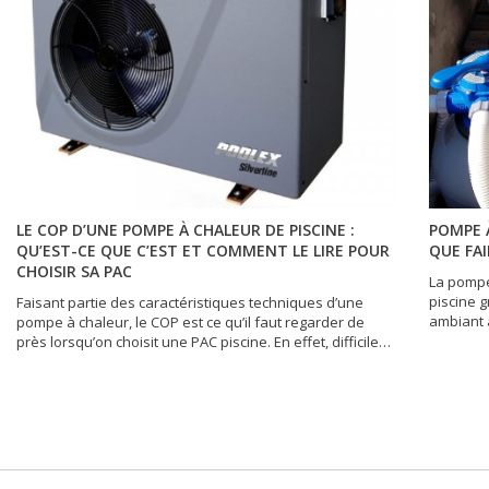
LE COP D’UNE POMPE À CHALEUR DE PISCINE :
POMPE À
QU’EST-CE QUE C’EST ET COMMENT LE LIRE POUR
QUE FAI
CHOISIR SA PAC
La pompe
piscine g
Faisant partie des caractéristiques techniques d’une
ambiant 
pompe à chaleur, le COP est ce qu’il faut regarder de
appareil
près lorsqu’on choisit une PAC piscine. En effet, difficile
conforta
de s’y retrouver, tant les offres sont nombreuses. Dans
Toutefois
tous les cas, le COP en dit plus long sur les performances
en panne.
de l’appareil que des argumentaires commerciaux de
ne chauf
type « Nos produits sont les meilleurs qui soient ». En
faire dan
poursuivant votre lecture, vous saurez pourquoi le COP
est utilisé comme l’élément ultime pour départager les
pompes à chaleurs de piscine, comment le lire et quel est