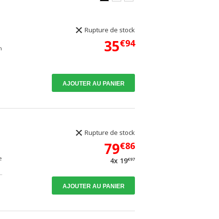
Rupture de stock
35
€94
n
AJOUTER AU PANIER
Rupture de stock
79
€86
e
€97
4x 19
.
AJOUTER AU PANIER