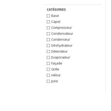
CATÉGORIES
Base
Capot
Compresseur
Condensateur
Condenseur
Déshydrateur
Détendeur
Evaporateur
Façade
Grille
Hélice
Joint
Lexan
Montant
Moteur
Panneau arrière
Platine