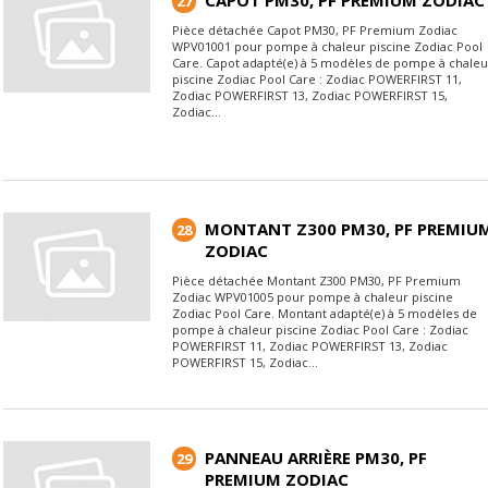
CAPOT PM30, PF PREMIUM ZODIAC
27
Pièce détachée Capot PM30, PF Premium Zodiac
WPV01001 pour pompe à chaleur piscine Zodiac Pool
Care. Capot adapté(e) à 5 modèles de pompe à chaleu
piscine Zodiac Pool Care : Zodiac POWERFIRST 11,
Zodiac POWERFIRST 13, Zodiac POWERFIRST 15,
Zodiac...
MONTANT Z300 PM30, PF PREMIU
28
ZODIAC
Pièce détachée Montant Z300 PM30, PF Premium
Zodiac WPV01005 pour pompe à chaleur piscine
Zodiac Pool Care. Montant adapté(e) à 5 modèles de
pompe à chaleur piscine Zodiac Pool Care : Zodiac
POWERFIRST 11, Zodiac POWERFIRST 13, Zodiac
POWERFIRST 15, Zodiac...
PANNEAU ARRIÈRE PM30, PF
29
PREMIUM ZODIAC