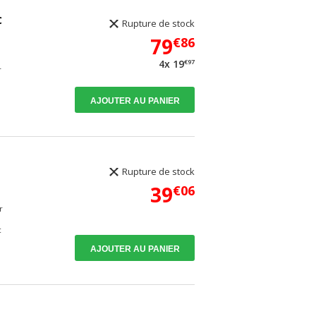
C
Rupture de stock
79
€86
€97
4x 19
T
AJOUTER AU PANIER
Rupture de stock
39
€06
r
c
AJOUTER AU PANIER