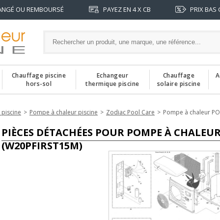
ANGÉ OU REMBOURSÉ
PAYEZ EN 4 X CB
PRIX BAS
Chauffage piscine
Echangeur
Chauffage
A
hors-sol
thermique piscine
solaire piscine
 piscine
Pompe à chaleur piscine
Zodiac Pool Care
Pompe à chaleur PO
PIÈCES DÉTACHÉES POUR POMPE À CHALEUR
(W20PFIRST15M)