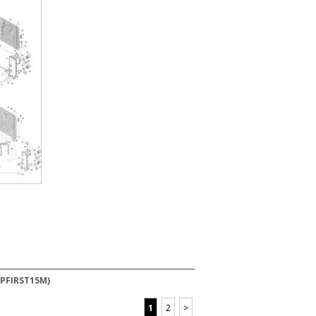
0PFIRST15M)
1
2
>