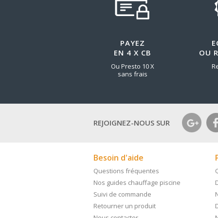
PAYEZ
E
EN 4 X CB
OU 
Ou Presto 10 X
R
sans frais
REJOIGNEZ-NOUS SUR
Besoin d'aide
Questions fréquentes
Nos guides chauffage piscine
D
Suivi de commande
Retourner un produit
Nous contacter