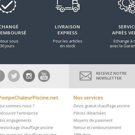
CHANGÉ
LIVRAISON
SERVIC
REMBOURSÉ
EXPRESS
APRÈS VE
etour sous
Pour les articles
Echange à 
30 jours
en stock
avec la Garan
RECEVEZ NOTRE
NEWSLETTER
PompeChaleurPiscine.net
Nos services
Qui sommes-nous ?
Devis gratuit chauffage piscine
écouvrir l'entreprise
Pièces détachées
Nos engagements
Moyens de paiement
Destockage chauffage piscine
Retour et remboursement
Nos marques chauffage piscine
Affiliation