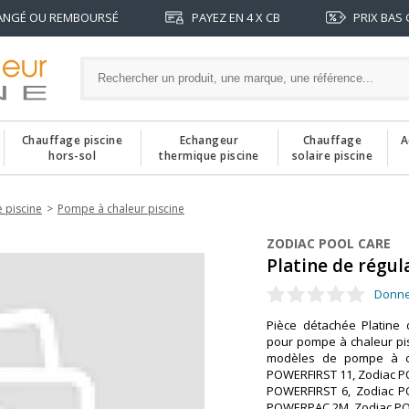
ANGÉ OU REMBOURSÉ
PAYEZ EN 4 X CB
PRIX BAS
Chauffage piscine
Echangeur
Chauffage
A
hors-sol
thermique piscine
solaire piscine
 piscine
Pompe à chaleur piscine
ZODIAC POOL CARE
Platine de régu
Donne
Pièce détachée Platine
pour pompe à chaleur pis
modèles de pompe à ch
POWERFIRST 11, Zodiac P
POWERFIRST 6, Zodiac P
POWERPAC 2M, Zodiac P