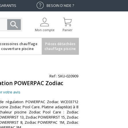
 GARANTIS
BESOIN D'AIDE ?
Mon compte
Panier
ccessoires chauffage
Pièces détachées
couverture piscine
chauffage piscine
Ref : SKU-020909
lation POWERPAC Zodiac
r votre avis
 de régulation POWERPAC Zodiac WCE03712
cine Zodiac Pool Care. Platine adapté(e) à 8
aleur piscine Zodiac Pool Care : Zodiac
OWERFIRST 13, Zodiac POWERFIRST 15, Zodiac
OWERFIRST 8, Zodiac POWERPAC 1M, Zodiac
OWERPAC 3M.