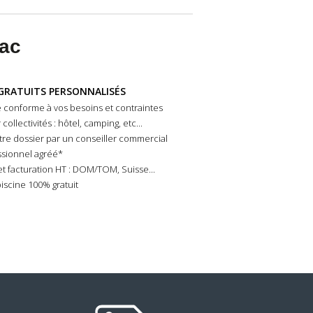
iac
GRATUITS PERSONNALISÉS
 conforme à vos besoins et contraintes
ollectivités : hôtel, camping, etc...
tre dossier par un conseiller commercial
essionnel agréé*
et facturation HT : DOM/TOM, Suisse...
iscine 100% gratuit