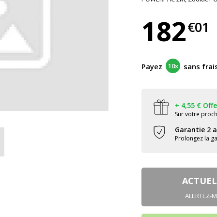
182
€01
Payez
10x
sans frai
+ 4,55 € Offe
Sur votre pro
Garantie 2 
Prolongez la ga
ACTUEL
ALERTEZ-M