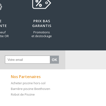
E
PRIX BAS
NTE
GARANTIS
neuf
Promotions
tie OR
et destockage
Nos Partenaires
Acheter piscine hors-sol
Barrière piscine Beethoven
Robot de Piscine