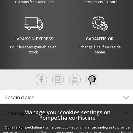
10 X sans frais avec Floa
Retour sous 30 jours
LIVRAISON EXPRESS
GARANTIE OR
Pour les spas gonflables en
Echange à neuf en cas de
stock
panne
Besoin d'aide
Manage your cookies settings on
ChauffagePiscine.com
PompeChaleurPiscine
Our site PompeChaleurPiscine uses cookies or similar technologies to provide
Nos services
you with services and offers tailored to your interests, to guarantee you a better