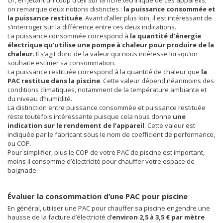
Or, en jetant un coup d’œil sur la fiche technique de ces appareils,
on remarque deux notions distinctes :
la puissance consommée et
la puissance restituée
. Avant d’aller plus loin, il est intéressant de
s’interroger sur la différence entre ces deux indications.
La puissance consommée correspond à
la quantité d’énergie
électrique qu’utilise une pompe à chaleur pour produire de la
chaleur
. Il s’agit donc de la valeur qui nous intéresse lorsqu’on
souhaite estimer sa consommation.
La puissance restituée correspond à la quantité de chaleur que
la
PAC restitue dans la piscine
. Cette valeur dépend néanmoins des
conditions climatiques, notamment de la température ambiante et
du niveau d’humidité.
La distinction entre puissance consommée et puissance restituée
reste toutefois intéressante puisque cela nous donne
une
indication sur le rendement de l’appareil
. Cette valeur est
indiquée par le fabricant sous le nom de coefficient de performance,
ou COP.
Pour simplifier, plus le COP de votre PAC de piscine est important,
moins il consomme d’électricité pour chauffer votre espace de
baignade.
Évaluer la consommation d’une PAC pour piscine
En général, utiliser une PAC pour chauffer sa piscine engendre une
hausse de la facture d’électricité d’
environ 2,5 à 3,5 € par mètre